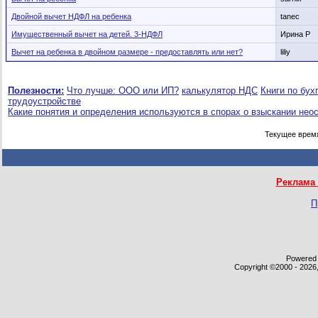
Двойной вычет НДФЛ на ребенка
tanec
Имущественный вычет на детей. 3-НДФЛ
Ирина Р
Вычет на ребенка в двойном размере - предоставлять или нет?
liliy
Полезности:
Что лучше: ООО или ИП?
калькулятор НДС
Книги по бух
трудоустройстве
Какие понятия и определения используются в спорах о взыскании нео
Текущее врем
Реклама 
П
Powered b
Copyright ©2000 - 2026,