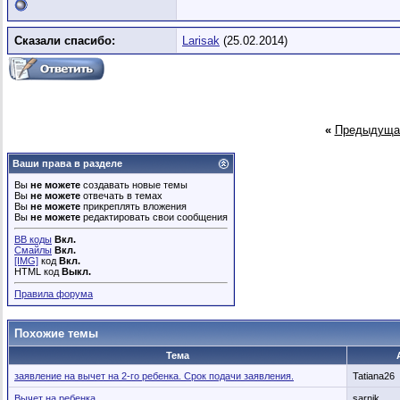
Сказали спасибо:
Larisak
(25.02.2014)
«
Предыдуща
Ваши права в разделе
Вы
не можете
создавать новые темы
Вы
не можете
отвечать в темах
Вы
не можете
прикреплять вложения
Вы
не можете
редактировать свои сообщения
BB коды
Вкл.
Смайлы
Вкл.
[IMG]
код
Вкл.
HTML код
Выкл.
Правила форума
Похожие темы
Тема
заявление на вычет на 2-го ребенка. Срок подачи заявления.
Tatiana26
Вычет на ребенка
sarnik