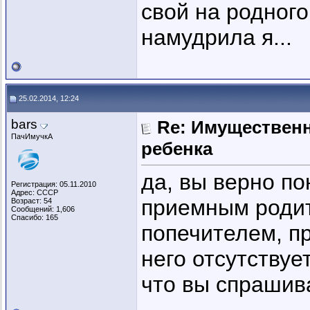
свой на родного
намудрила я...
25.02.2014, 12:24
bars
Re: Имущественн
ПачИмучкА
ребенка
да, вы верно по
Регистрация: 05.11.2010
Адрес: СССР
приемным родит
Возраст: 54
Сообщений: 1,606
Спасибо: 165
попечителем, п
него отсутствуе
что вы спрашив