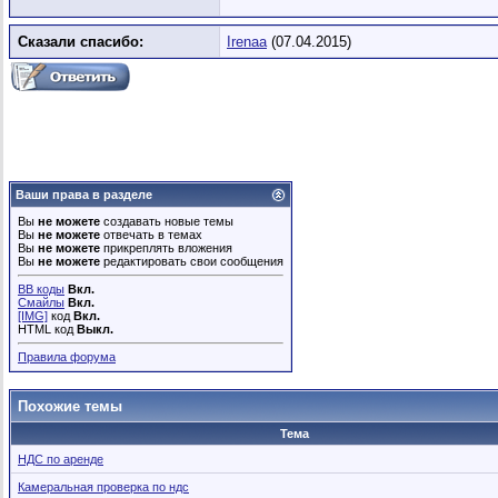
Сказали спасибо:
Irenaa
(07.04.2015)
Ваши права в разделе
Вы
не можете
создавать новые темы
Вы
не можете
отвечать в темах
Вы
не можете
прикреплять вложения
Вы
не можете
редактировать свои сообщения
BB коды
Вкл.
Смайлы
Вкл.
[IMG]
код
Вкл.
HTML код
Выкл.
Правила форума
Похожие темы
Тема
НДС по аренде
Камеральная проверка по ндс