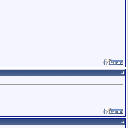
#
2
#
3