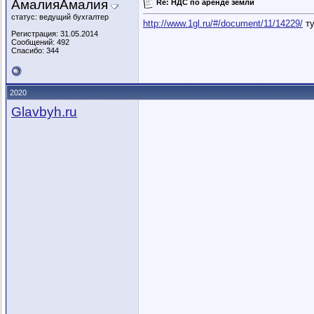
АмалияАмалия
Re: НДС по аренде земли
статус: ведущий бухгалтер
http://www.1gl.ru/#/document/11/14229/
ту
Регистрация: 31.05.2014
Сообщений: 492
Спасибо: 344
2020
Glavbyh.ru