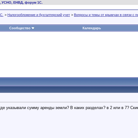
, УСНО, ЕНВД, форум 1С.
С.
>
Налогообложение и бухгалтерский учет
>
Вопросы и темы от крымчан в связи с 
Сообщество
Календарь
де указывали сумму аренды земли? В каких разделах? в 2 или в 7? Скин