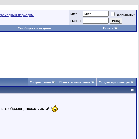
Имя
переходным периодом
Запомнить?
Пароль
Сообщения за день
Поиск
Опции темы
Поиск в этой теме
Опции просмотра
#
1
ьте образец, пожалуйста!!!