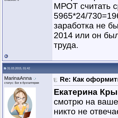
МРОТ считать с
5965*24/730=196
заработка не бы
2014 или он бы
труда.
31.03.2015, 01:42
MarinaAnna
Re: Как оформи
статус: Бог в бухгалтерии
Екатерина Кр
смотрю на ваше
никто не отвечает.