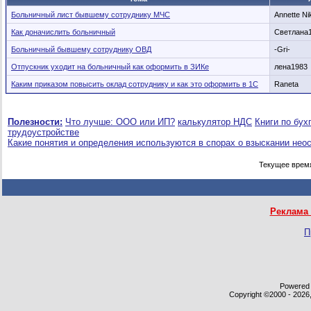
Больничный лист бывшему сотруднику МЧС
Annette Ni
Как доначислить больничный
Светлана
Больничный бывшему сотруднику ОВД
-Gri-
Отпускник уходит на больничный как оформить в ЗИКе
лена1983
Каким приказом повысить оклад сотруднику и как это оформить в 1С
Raneta
Полезности:
Что лучше: ООО или ИП?
калькулятор НДС
Книги по бух
трудоустройстве
Какие понятия и определения используются в спорах о взыскании нео
Текущее врем
Реклама 
П
Powered b
Copyright ©2000 - 2026,