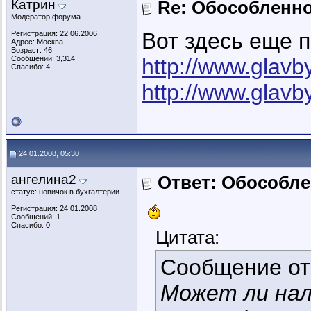
Катрин
Re: Обособленн
Модератор форума
Вот здесь еще 
Регистрация: 22.06.2006
Адрес: Москва
Возраст: 46
Сообщений: 3,314
http://www.glav
Спасибо: 4
http://www.glav
24.01.2008, 05:30
ангелина2
Ответ: Обособл
статус: новичок в бухгалтерии
Регистрация: 24.01.2008
Сообщений: 1
Спасибо: 0
Цитата:
Сообщение о
Может ли нал