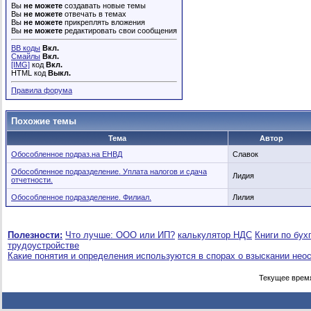
Вы
не можете
создавать новые темы
Вы
не можете
отвечать в темах
Вы
не можете
прикреплять вложения
Вы
не можете
редактировать свои сообщения
BB коды
Вкл.
Смайлы
Вкл.
[IMG]
код
Вкл.
HTML код
Выкл.
Правила форума
Похожие темы
Тема
Автор
Обособленное подраз.на ЕНВД
Славок
Обособленное подразделение. Уплата налогов и сдача
Лидия
отчетности.
Обособленное подразделение. Филиал.
Лилия
Полезности:
Что лучше: ООО или ИП?
калькулятор НДС
Книги по бух
трудоустройстве
Какие понятия и определения используются в спорах о взыскании нео
Текущее врем