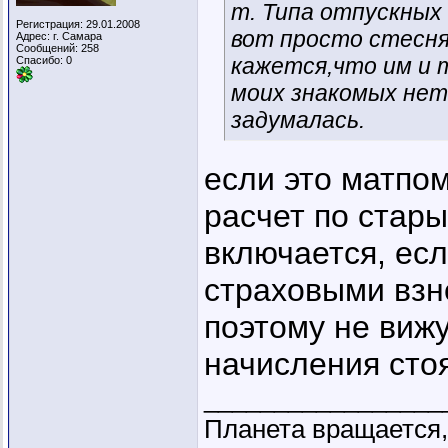
т. Типа отпускных 
Регистрация: 29.01.2008
вот просто стесня
Адрес: г. Самара
Сообщений: 258
кажется,что им и т
Спасибо: 0
моих знакомых нет
задумалась.
если это матпом
расчет по стары
включается, ес
страховыми взн
поэтому не вижу
начисления сто
_________________
Планета вращается,