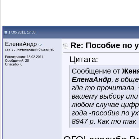
17.05.2011, 17:33
ЕленаАндр
Re: Пособие по 
статус: начинающий бухгалтер
Цитата:
Регистрация: 18.02.2011
Сообщений: 20
Спасибо: 0
Сообщение от
Жен
ЕленаАндр
, в общ
где то прочитала,
вашему выбору или 
любом случае цифр
года -пособие по ух
8947 р. Как то так