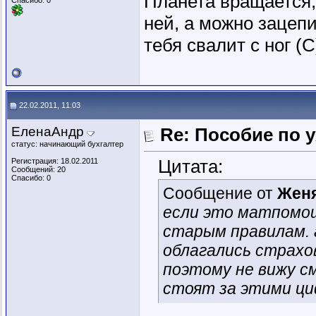
Планета вращается,
Спасибо: 0
ней, а можно зацепи
тебя свалит с ног (
22.02.2011, 11:03
ЕленаАндр
Re: Пособие по 
статус: начинающий бухгалтер
Цитата:
Регистрация: 18.02.2011
Сообщений: 20
Спасибо: 0
Сообщение от
Жен
если это матпомощ
старым правилам. 
облагались страхо
поэтому не вижу см
стоят за этими ц