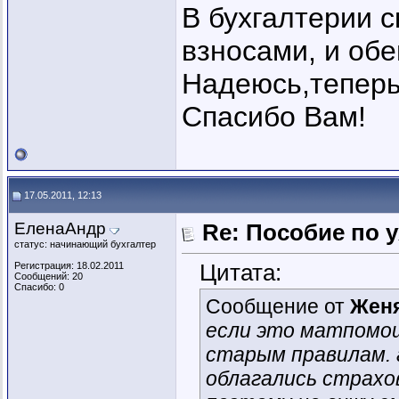
В бухгалтерии с
взносами, и об
Надеюсь,теперь
Спасибо Вам!
17.05.2011, 12:13
ЕленаАндр
Re: Пособие по 
статус: начинающий бухгалтер
Цитата:
Регистрация: 18.02.2011
Сообщений: 20
Спасибо: 0
Сообщение от
Жен
если это матпомощ
старым правилам. 
облагались страхо