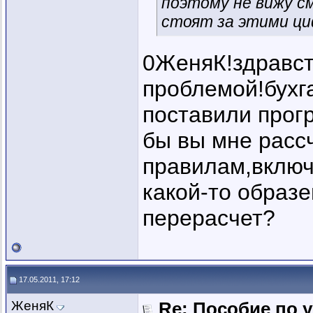
поэтому не вижу см
стоят за этими ц
0ЖеняК!здравств
проблемой!бухг
поставили прог
бы вы мне расс
правилам,включ
какой-то образе
перерасчет?
17.05.2011, 17:12
ЖеняК
Re: Пособие по 