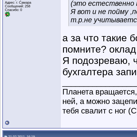
(это естественно 
Адрес: г. Самара
Сообщений: 258
Я вот и не пойму ,
Спасибо: 0
т.р.не учитываетс
а за что такие
помните? оклад
Я подозреваю, ч
бухгалтера зап
_________________
Планета вращается,
ней, а можно зацепи
тебя свалит с ног (
21.02.2011, 16:19