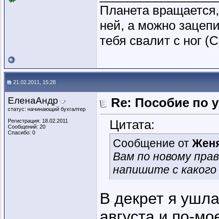
Планета вращается,
ней, а можно зацепи
тебя свалит с ног (
21.02.2011, 15:28
ЕленаАндр
Re: Пособие по 
статус: начинающий бухгалтер
Цитата:
Регистрация: 18.02.2011
Сообщений: 20
Спасибо: 0
Сообщение от
Жен
Вам по новому прави
напишите с какого 
В декрет я ушла
августа и по-мо