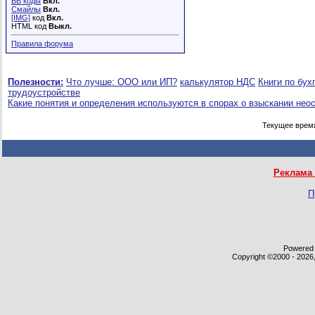
BB коды
Вкл.
Смайлы
Вкл.
[IMG]
код
Вкл.
HTML код
Выкл.
Правила форума
Полезности:
Что лучше: ООО или ИП?
калькулятор НДС
Книги по бух
трудоустройстве
Какие понятия и определения используются в спорах о взыскании нео
Текущее врем
Реклама 
П
Powered b
Copyright ©2000 - 2026,