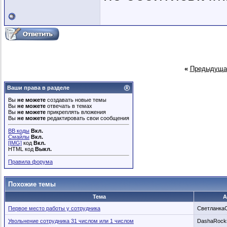
«
Предыдуща
Ваши права в разделе
Вы
не можете
создавать новые темы
Вы
не можете
отвечать в темах
Вы
не можете
прикреплять вложения
Вы
не можете
редактировать свои сообщения
BB коды
Вкл.
Смайлы
Вкл.
[IMG]
код
Вкл.
HTML код
Выкл.
Правила форума
Похожие темы
Тема
А
Первое место работы у сотрудника
Светланка
Увольнение сотрудника 31 числом или 1 числом
DashaRock