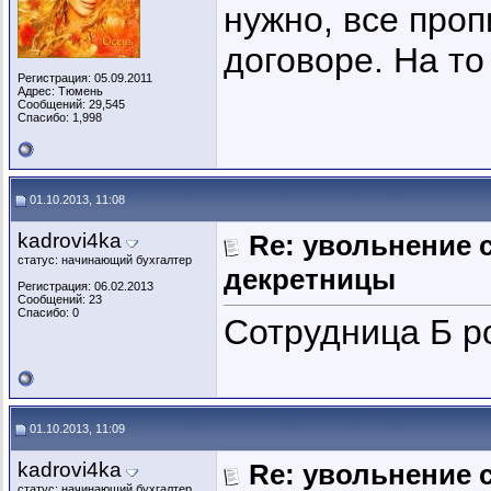
нужно, все про
договоре. На то
Регистрация: 05.09.2011
Адрес: Тюмень
Сообщений: 29,545
Спасибо: 1,998
01.10.2013, 11:08
kadrovi4ka
Re: увольнение 
статус: начинающий бухгалтер
декретницы
Регистрация: 06.02.2013
Сообщений: 23
Спасибо: 0
Сотрудница Б р
01.10.2013, 11:09
kadrovi4ka
Re: увольнение 
статус: начинающий бухгалтер