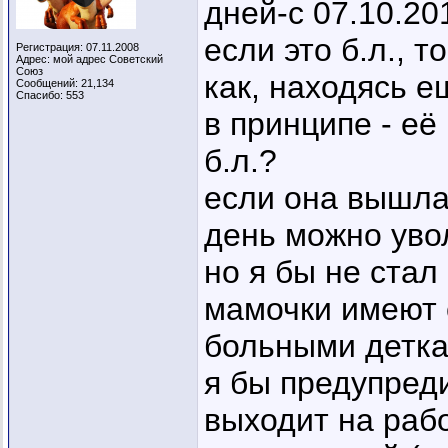
дней-с 07.10.201
если это б.л., то
Регистрация: 07.11.2008
Адрес: мой адрес Советский
Союз
как, находясь е
Сообщений: 21,134
Спасибо: 553
в принципе - её
б.л.?
если она вышла 
день можно увол
но я бы не стал
мамочки имеют с
больными деткам
я бы предупреди
выходит на рабо