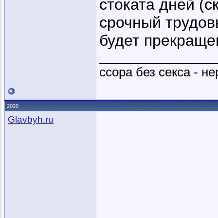
стоката дней (с
срочный трудов
будет прекращен.
_________________
ссора без секса - не
2020
Glavbyh.ru