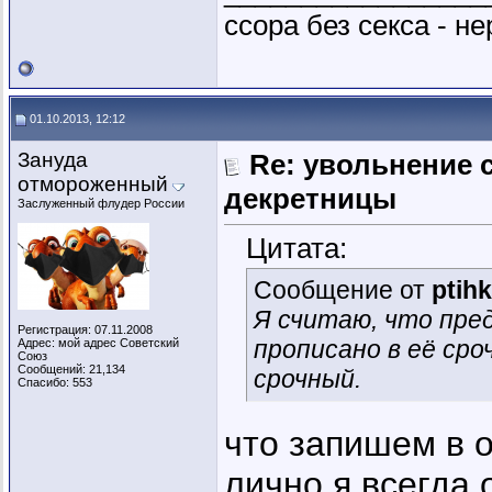
ссора без секса - не
01.10.2013, 12:12
Зануда
Re: увольнение 
отмороженный
декретницы
Заслуженный флудер России
Цитата:
Сообщение от
ptih
Я считаю, что пре
Регистрация: 07.11.2008
прописано в её сро
Адрес: мой адрес Советский
Союз
Сообщений: 21,134
срочный.
Спасибо: 553
что запишем в 
лично я всегда