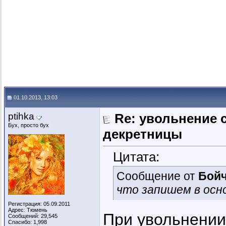
01.10.2013, 13:03
ptihka
Re: увольнение 
Бух, просто бух
декретницы
Цитата:
Сообщение от
Бойч
что запишем в осн
Регистрация: 05.09.2011
Адрес: Тюмень
При увольнении
Сообщений: 29,545
Спасибо: 1,998