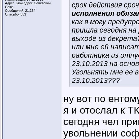
срок действия сро
Адрес: мой адрес Советский
Союз
Сообщений: 21,134
исполнения обяз
Спасибо: 553
как я могу предупр
пришла сегодня на 
выходе из декрета
или мне ей написат
работника из отпу
23.10.2013 на осно
Увольнять мне ее в
23.10.2013???
ну вот по ентом
я и отослал к ТК.
сегодня чел при
увольнении софч