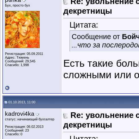
Re: увольнение 
Бух, просто бух
декретницы
Цитата:
Сообщение от
Бойч
...что за послерод
Регистрация: 05.09.2011
Адрес: Тюмень
Есть такие бол
Сообщений: 29,545
Спасибо: 1,998
сложными или 
01.10.2013, 11:00
kadrovi4ka
Re: увольнение 
статус: начинающий бухгалтер
декретницы
Регистрация: 06.02.2013
Сообщений: 23
Спасибо: 0
Цитата: