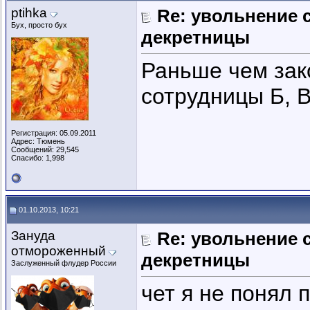
ptihka
Re: увольнение 
Бух, просто бух
декретницы
Раньше чем зак
сотрудницы Б, В
Регистрация: 05.09.2011
Адрес: Тюмень
Сообщений: 29,545
Спасибо: 1,998
01.10.2013, 10:21
Зануда
Re: увольнение 
отмороженный
декретницы
Заслуженный флудер России
чет я не понял 