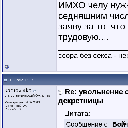
ИМХО челу нужн
седняшним числ
заяву за то, чт
трудовую....
_________________
ссора без секса - не
01.10.2013, 12:19
kadrovi4ka
Re: увольнение 
статус: начинающий бухгалтер
декретницы
Регистрация: 06.02.2013
Сообщений: 23
Спасибо: 0
Цитата:
Сообщение от
Бойч