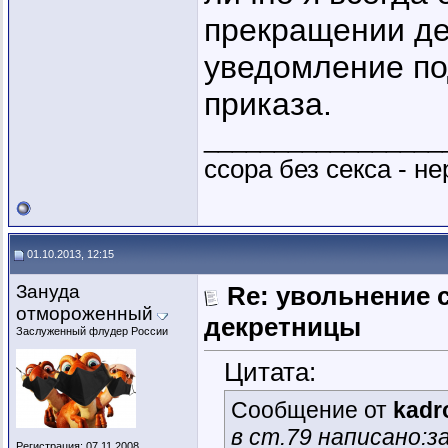
прекращении дей
уведомление под
приказа.
_________________
ссора без секса - не
01.10.2013, 12:15
Зануда
Re: увольнение 
отмороженный
декретницы
Заслуженный флудер России
Цитата:
Сообщение от
kadr
в ст.79 написано:з
Регистрация: 07.11.2008