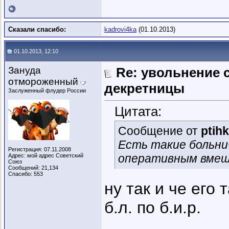
Сказали спасибо:
kadrovi4ka
(01.10.2013)
01.10.2013, 12:10
Зануда
Re: увольнение 
отмороженный
декретницы
Заслуженный флудер России
Цитата:
Сообщение от
ptih
Есть такие больни
Регистрация: 07.11.2008
оперативным вмеш
Адрес: мой адрес Советский
Союз
Сообщений: 21,134
Спасибо: 553
ну так и че его
б.л. по б.и.р.
_________________