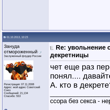
01.10.2013, 10:23
Зануда
Re: увольнение 
отмороженный
декретницы
Заслуженный флудер России
чет еще раз пер
понял.... давайт
А. кто в декрет
Регистрация: 07.11.2008
Адрес: мой адрес Советский
Союз
_________________
Сообщений: 21,134
Спасибо: 553
ссора без секса - не