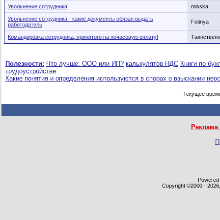
Увольнение сотрудника
misska
Увольнение сотрудника - какие документы обязан выдать
Fotinya
работодатель
Командировка сотрудника, принятого на почасовую оплату!
Таинствен
Полезности:
Что лучше: ООО или ИП?
калькулятор НДС
Книги по бух
трудоустройстве
Какие понятия и определения используются в спорах о взыскании нео
Текущее врем
Реклама 
П
Powered b
Copyright ©2000 - 2026,