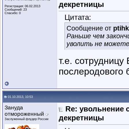
декретницы
Регистрация: 06.02.2013
Сообщений: 23
Спасибо: 0
Цитата:
Сообщение от
ptih
Раньше чем законч
уволить не можете
т.е. сотрудницу
послеродового б
01.10.2013, 10:53
Зануда
Re: увольнение 
отмороженный
декретницы
Заслуженный флудер России