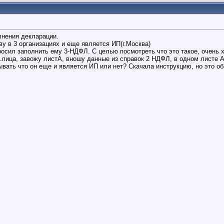
лнения декларации.
у в 3 организациях и еще является ИП(г.Москва)
опросил заполнить ему 3-НДФЛ. С целью посмотреть что это такое, очень 
лица, завожу листА, вношу данные из справок 2 НДФЛ, в одном листе А
вать что он еще и является ИП или нет? Скачала инструкцию, но это об