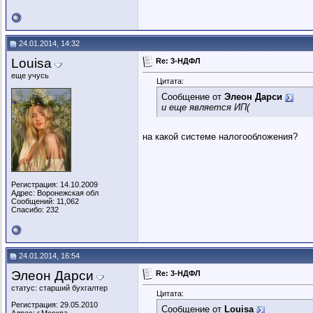
24.01.2014, 14:32
Louisa
Re: 3-НДФЛ
еще учусь
Цитата:
Сообщение от
Элеон Дарси
и еще является ИП(
на какой системе налогообложения?
Регистрация: 14.10.2009
Адрес: Воронежская обл
Сообщений: 11,062
Спасибо: 232
24.01.2014, 16:54
Элеон Дарси
Re: 3-НДФЛ
статус: старший бухгалтер
Цитата:
Регистрация: 29.05.2010
Сообщение от
Louisa