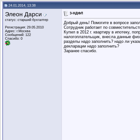
24.01.2014, 13:38
Элеон Дарси
3-НДФЛ
статус: старший бухгалтер
Добрый день! Помогите в вопросе запо
Сотрудник работает по совместительств
Регистрация: 29.05.2010
Адрес: г.Москва
Купил в 2012 г. квартиру в ипотеку, п
Сообщений: 122
налогоплательщик, внесла данные физ.
Спасибо: 0
разделы надо заполнить? надо ли указы
декларации надо заполнить?
Заранее спасибо.