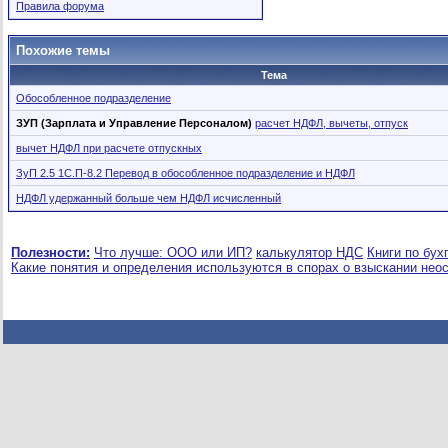
Правила форума
Похожие темы
Тема
Обособленное подразделение
ЗУП (Зарплата и Управление Персоналом)
расчет НДФЛ, вычеты, отпуск
вычет НДФЛ при расчете отпускных
ЗуП 2.5 1С.П-8.2 Перевод в обособленное подразделение и НДФЛ
НДФЛ удержанный больше чем НДФЛ исчисленный
Полезности:
Что лучше: ООО или ИП?
калькулятор НДС
Книги по бух
Какие понятия и определения используются в спорах о взыскании нео