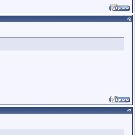
#
2
#
3