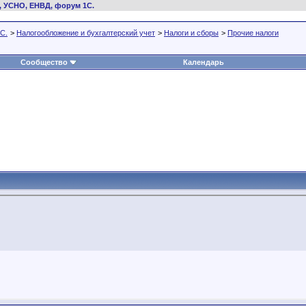
, УСНО, ЕНВД, форум 1С.
С.
>
Налогообложение и бухгалтерский учет
>
Налоги и сборы
>
Прочие налоги
Сообщество
Календарь