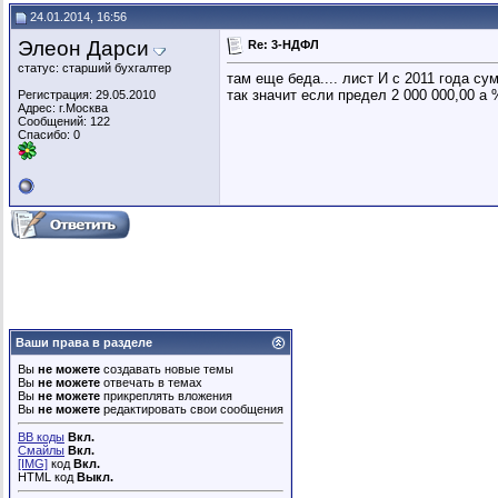
24.01.2014, 16:56
Элеон Дарси
Re: 3-НДФЛ
статус: старший бухгалтер
там еще беда.... лист И с 2011 года с
так значит если предел 2 000 000,00 а
Регистрация: 29.05.2010
Адрес: г.Москва
Сообщений: 122
Спасибо: 0
Ваши права в разделе
Вы
не можете
создавать новые темы
Вы
не можете
отвечать в темах
Вы
не можете
прикреплять вложения
Вы
не можете
редактировать свои сообщения
BB коды
Вкл.
Смайлы
Вкл.
[IMG]
код
Вкл.
HTML код
Выкл.